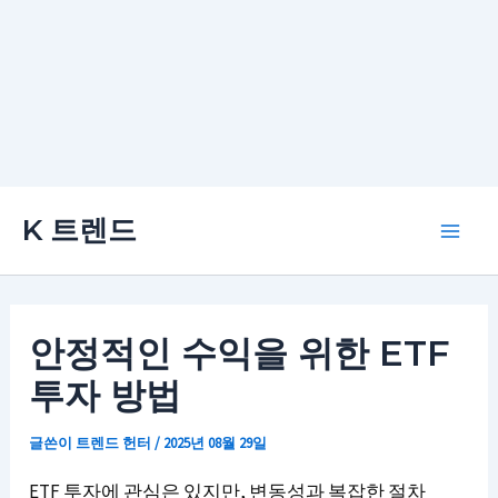
콘
K 트렌드
텐
Main
츠
로
Men
건
안정적인 수익을 위한 ETF
너
투자 방법
뛰
기
글쓴이
트렌드 헌터
/
2025년 08월 29일
ETF 투자에 관심은 있지만, 변동성과 복잡한 절차