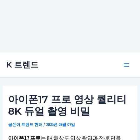
콘
K 트렌드
텐
Main
츠
로
Men
건
아이폰17 프로 영상 퀄리티
너
8K 듀얼 촬영 비밀
뛰
기
글쓴이
트렌드 헌터
/
2025년 08월 07일
아이폰17 프로
는 8K 해상도 영상 촬영과 전·후면을