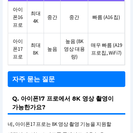
아이
최대
폰16
중간
중간
빠름 (A16 칩)
4K
프로
아이
높음 (8K
최대
매우 빠름 (A19
폰17
높음
영상 대용
8K
프로칩, WiFi7)
프로
량)
자주 묻는 질문
Q. 아이폰17 프로에서 8K 영상 촬영이
가능한가요?
네, 아이폰17 프로는 8K 영상 촬영 기능을 지원할