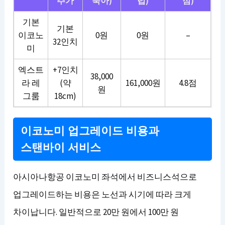
추가
북아)
럽)
점)
기본
기본
이코노
0원
0원
–
32인치
미
엑스트
+7인치
38,000
라 레
(약
161,000원
4.8점
원
그룸
18cm)
이코노미 업그레이드 비용과
스탠바이 서비스
아시아나항공 이코노미 좌석에서 비즈니스석으로
업그레이드하는 비용은 노선과 시기에 따라 크게
차이납니다. 일반적으로 20만 원에서 100만 원