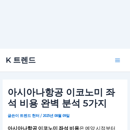
콘
K 트렌드
텐
Main
츠
로
Men
건
아시아나항공 이코노미 좌
너
석 비용 완벽 분석 5가지
뛰
기
글쓴이
트렌드 헌터
/
2025년 08월 09일
아시아나항공 이코노미 좌석 비용
은 예약 시점부터