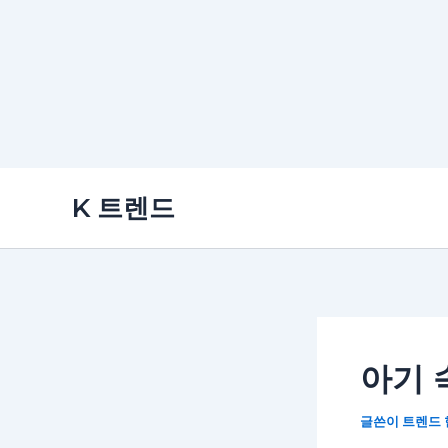
콘
K 트렌드
텐
츠
로
건
너
뛰
아기 
기
글쓴이
트렌드