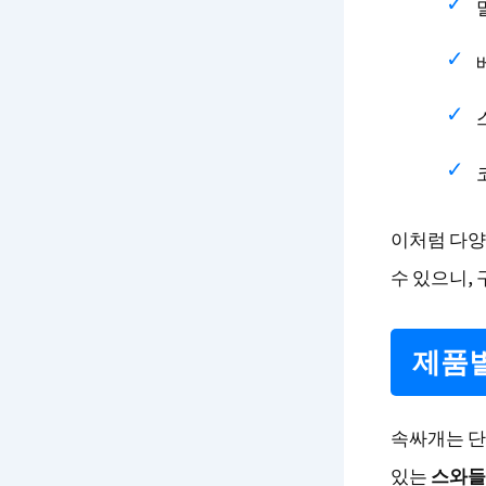
이처럼 다양
수 있으니,
제품별
속싸개는 단
있는
스와들