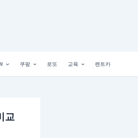
EW
쿠팡
로또
교육
렌트카
비교