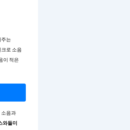
해주는
벨크로 소음
음이 적은
 소음과
스와들미