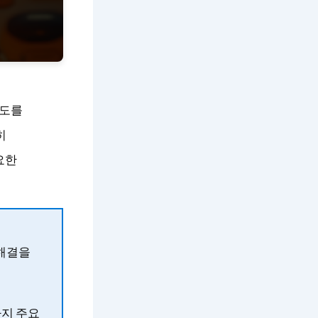
제도를
히
요한
 해결을
가지 주요