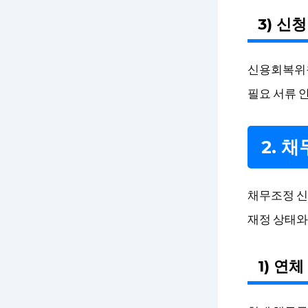
3) 신
신용회복위원
필요 서류 
2. 
채무조정 신
재정 상태와
1) 연