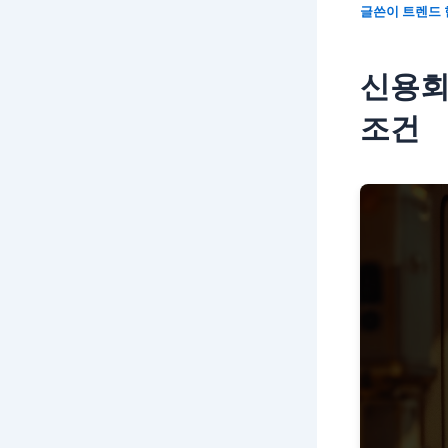
글쓴이
트렌드
신용회
조건