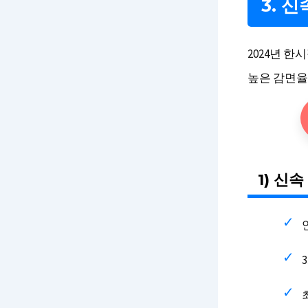
3. 
2024년 
높은 감면율
1) 신