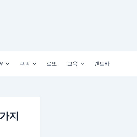
EW
쿠팡
로또
교육
렌트카
3가지