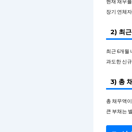
현재 채무를
장기 연체자
2) 최
최근 6개월 
과도한 신규
3) 총
총 채무액이
큰 부채는 