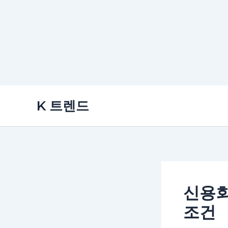
콘
K 트렌드
텐
츠
로
건
너
뛰
신용회
기
조건