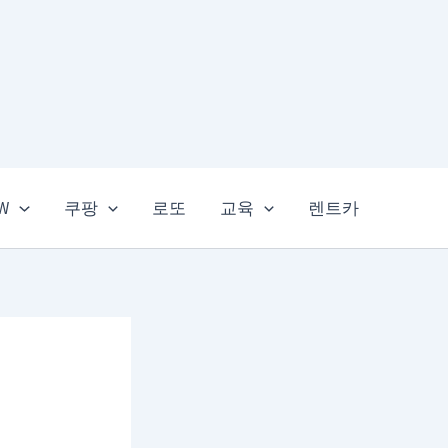
EW
쿠팡
로또
교육
렌트카