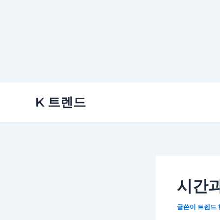
콘
K 트렌드
텐
츠
로
건
너
뛰
시간과
기
글쓴이
트렌드