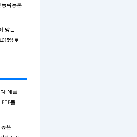
주민등록등본
그에 맞는
.015%로
다. 예를
ETF를
 높은