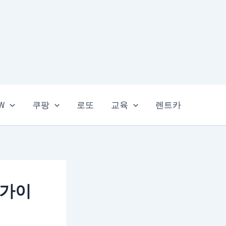
EW
쿠팡
로또
교육
렌트카
 가이