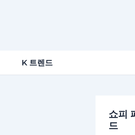
콘
K 트렌드
텐
츠
로
건
너
뛰
쇼피 
기
드