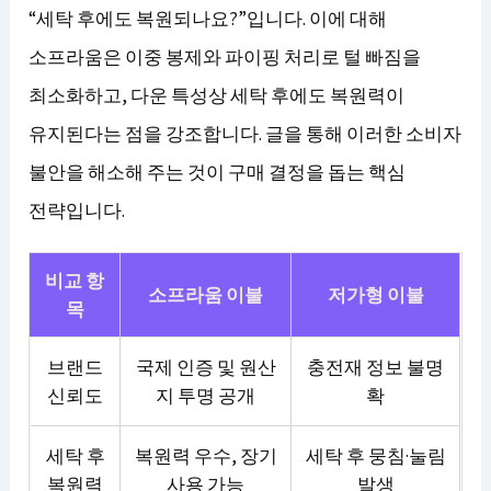
“세탁 후에도 복원되나요?”입니다. 이에 대해
소프라움은 이중 봉제와 파이핑 처리로 털 빠짐을
최소화하고, 다운 특성상 세탁 후에도 복원력이
유지된다는 점을 강조합니다. 글을 통해 이러한 소비자
불안을 해소해 주는 것이 구매 결정을 돕는 핵심
전략입니다.
비교 항
소프라움 이불
저가형 이불
목
브랜드
국제 인증 및 원산
충전재 정보 불명
신뢰도
지 투명 공개
확
세탁 후
복원력 우수, 장기
세탁 후 뭉침·눌림
복원력
사용 가능
발생