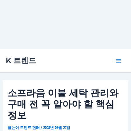
콘
K 트렌드
텐
Main
츠
로
Men
건
소프라움 이불 세탁 관리와
너
구매 전 꼭 알아야 할 핵심
뛰
기
정보
글쓴이
트렌드 헌터
/
2025년 09월 27일