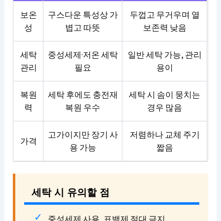
보온
구스다운 특성상 가
두껍고 무거우며 열
성
볍고 따뜻
보존력 낮음
세탁
중성세제·저온 세탁
일반 세탁 가능, 관리
관리
필요
용이
복원
세탁 후에도 충전재
세탁 시 솜이 뭉치는
력
복원 우수
경우 많음
고가이지만 장기 사
저렴하나 교체 주기
가격
용 가능
짧음
세탁 시 유의할 점
중성세제 사용, 표백제 절대 금지