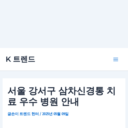
콘
K 트렌드
텐
Main
츠
로
Men
건
서울 강서구 삼차신경통 치
너
료 우수 병원 안내
뛰
기
글쓴이
트렌드 헌터
/
2025년 05월 09일