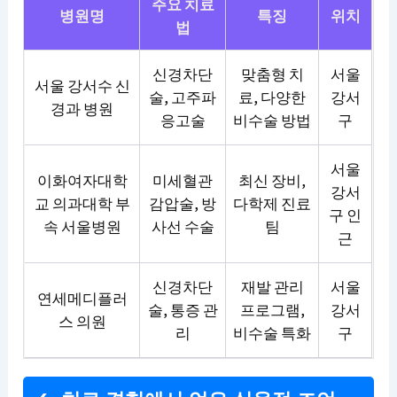
주요 치료
병원명
특징
위치
법
신경차단
맞춤형 치
서울
서울 강서수 신
술, 고주파
료, 다양한
강서
경과 병원
응고술
비수술 방법
구
서울
이화여자대학
미세혈관
최신 장비,
강서
교 의과대학 부
감압술, 방
다학제 진료
구 인
속 서울병원
사선 수술
팀
근
신경차단
재발 관리
서울
연세메디플러
술, 통증 관
프로그램,
강서
스 의원
리
비수술 특화
구