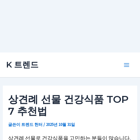
콘
K 트렌드
텐
Main
츠
로
Men
건
상견례 선물 건강식품 TOP
너
7 추천법
뛰
기
글쓴이
트렌드 헌터
/
2025년 10월 31일
상견례 선물로 건강식품을 고민하는 분들이 많습니다.