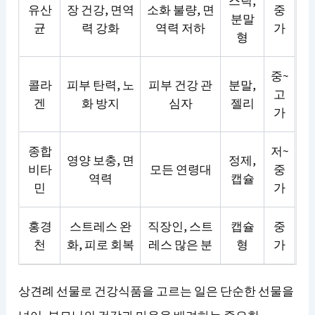
스틱,
유산
장 건강, 면역
소화 불량, 면
중
분말
균
력 강화
역력 저하
가
형
중~
콜라
피부 탄력, 노
피부 건강 관
분말,
고
겐
화 방지
심자
젤리
가
종합
저~
영양 보충, 면
정제,
비타
모든 연령대
중
역력
캡슐
민
가
홍경
스트레스 완
직장인, 스트
캡슐
중
천
화, 피로 회복
레스 많은 분
형
가
상견례 선물로 건강식품을 고르는 일은 단순한 선물을