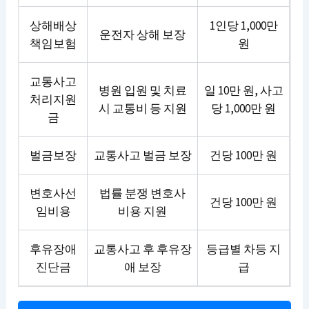
상해배상
1인당 1,000만
운전자 상해 보장
책임보험
원
교통사고
병원 입원 및 치료
일 10만 원, 사고
처리지원
시 교통비 등 지원
당 1,000만 원
금
벌금보장
교통사고 벌금 보장
건당 100만 원
변호사선
법률 분쟁 변호사
건당 100만 원
임비용
비용 지원
후유장애
교통사고 후 후유장
등급별 차등 지
진단금
애 보장
급