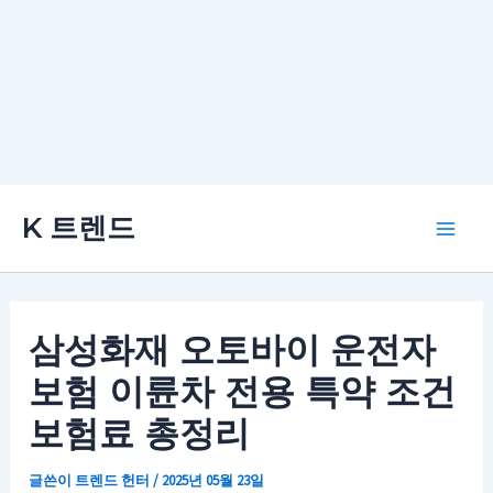
콘
K 트렌드
텐
Main
츠
로
Men
건
삼성화재 오토바이 운전자
너
보험 이륜차 전용 특약 조건
뛰
기
보험료 총정리
글쓴이
트렌드 헌터
/
2025년 05월 23일