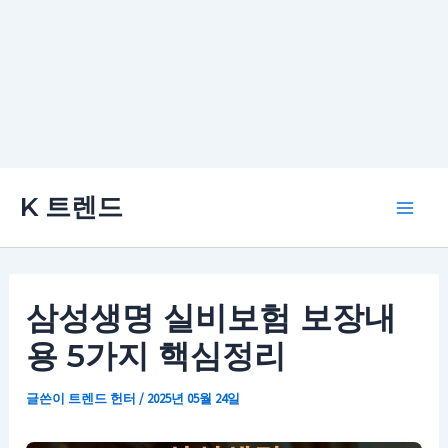
콘
K 트렌드
텐
Main
츠
로
Men
건
삼성생명 실비보험 보장내
너
용 5가지 핵심정리
뛰
기
글쓴이
트렌드 헌터
/
2025년 05월 24일