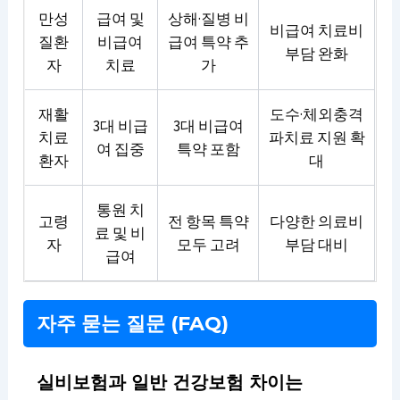
만성
급여 및
상해·질병 비
비급여 치료비
질환
비급여
급여 특약 추
부담 완화
자
치료
가
재활
도수·체외충격
3대 비급
3대 비급여
치료
파치료 지원 확
여 집중
특약 포함
환자
대
통원 치
고령
전 항목 특약
다양한 의료비
료 및 비
자
모두 고려
부담 대비
급여
자주 묻는 질문 (FAQ)
실비보험과 일반 건강보험 차이는