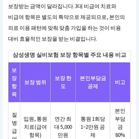
보장받는 금액이 달라집니다. 3대 비급여 치료와
비급여 항목은 별도의 특약으로 제공되므로, 본인의
의료 이용 패턴에 맞춰 맞춤 가입을 하는 것이 비용
대비 효율적인 보장을 받는 비결입니다.
삼성생명 실비보험 보장 항목별 주요 내용 비교
보
장
보장 한
본인부담금
보장 범위
비고
항
도
공제
목
본인
질
입원, 통원
연간 최
통원 1회당
부담
병
치료(급여
대 5,000
1~2만원 공
금
급
항목)
만원
제
80%
여