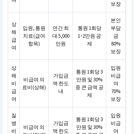
보장
본인
상
입원, 통원
연간 최
통원 1회당
부담
해
치료(급여
대 5,000
1~2만원 공
금
급
항목)
만원
제
80%
여
보장
상
입원
통원 1회당 3
해
가입금
비급
비급여 의
만원 및 30%
비
액 한도
여
료비(상해)
중 큰 금액 공
급
내
70%
제
여
보장
질
입원
통원 1회당 3
병
가입금
비급
비급여 의
만원 및 30%
비
액 한도
여