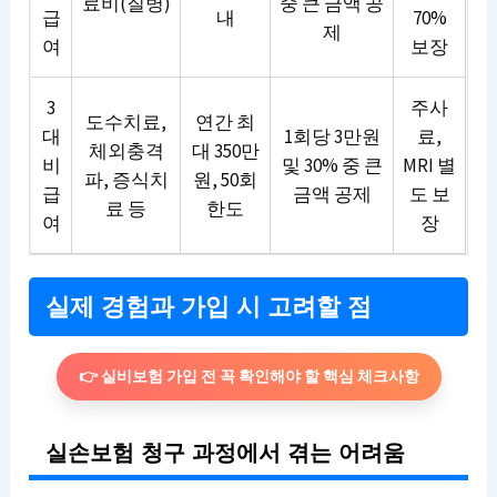
료비(질병)
중 큰 금액 공
급
내
70%
제
여
보장
3
주사
도수치료,
연간 최
대
1회당 3만원
료,
체외충격
대 350만
비
및 30% 중 큰
MRI 별
파, 증식치
원, 50회
급
금액 공제
도 보
료 등
한도
여
장
실제 경험과 가입 시 고려할 점
👉 실비보험 가입 전 꼭 확인해야 할 핵심 체크사항
실손보험 청구 과정에서 겪는 어려움