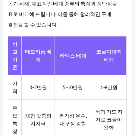
돕기 위해, 대표적인 베개 종류의 특징과 장단점을
표로 비교해 드립니다. 이를 통해 합리적인 구매
결정을 할 수 있습니다.
비
교
메모리폼 베
코골이방지
라텍스 베개
기
개
베개
준
가
3~7만원
5~10만원
4~8만원
격
주
목과 기도 지
요
체형 맞춤형
통기성 우수,
지로 코골이
특
지지력
내구성 강함
완화
징