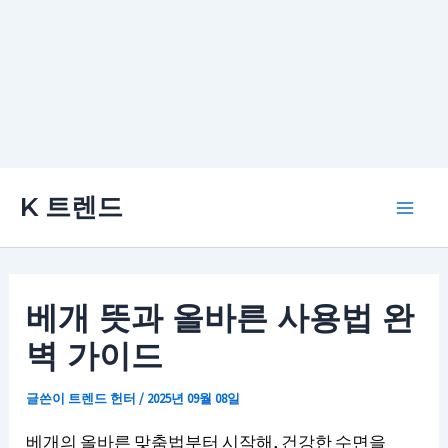
콘
K 트렌드
텐
Main
츠
로
Men
건
베개 뜻과 올바른 사용법 완
너
벽 가이드
뛰
기
글쓴이
트렌드 헌터
/
2025년 09월 08일
베개의 올바른 맞춤법부터 시작해, 건강한 수면을