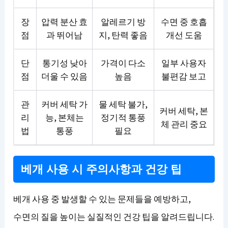
장
압력 분산 효
알레르기 방
수면 중 호흡
점
과 뛰어남
지, 탄력 좋음
개선 도움
단
통기성 낮아
가격이 다소
일부 사용자
점
더울 수 있음
높음
불편감 보고
관
커버 세탁 가
물 세탁 불가,
커버 세탁, 본
리
능, 본체는
정기적 통풍
체 관리 중요
법
통풍
필요
베개 사용 시 주의사항과 건강 팁
베개 사용 중 발생할 수 있는 문제들을 예방하고,
수면의 질을 높이는 실질적인 건강 팁을 알려드립니다.