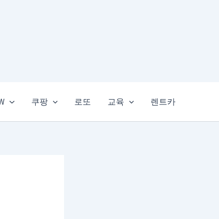
EW
쿠팡
로또
교육
렌트카