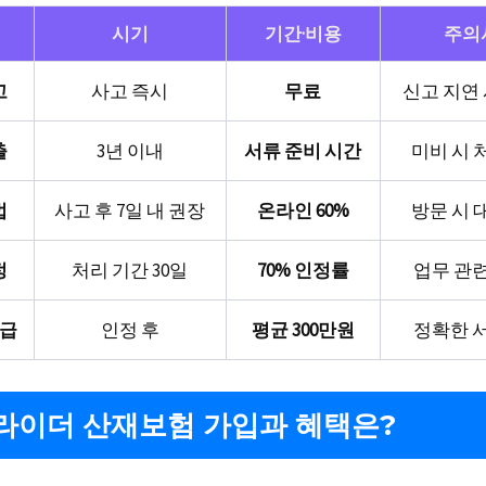
시기
기간·비용
주의
고
사고 즉시
무료
신고 지연
출
3년 이내
서류 준비 시간
미비 시 
법
사고 후 7일 내 권장
온라인 60%
방문 시 
정
처리 기간 30일
70% 인정률
업무 관
지급
인정 후
평균 300만원
정확한 
라이더 산재보험 가입과 혜택은?