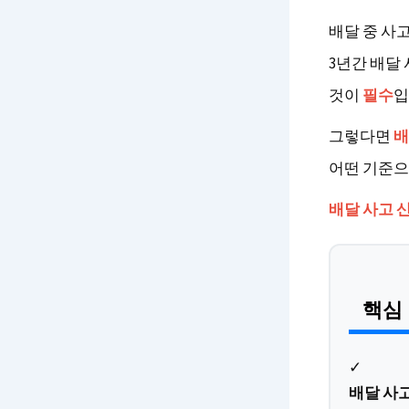
배달 중 사
3년간 배달
것이
필수
입
그렇다면
배
어떤 기준으
배달 사고 
핵심
✓
배달 사