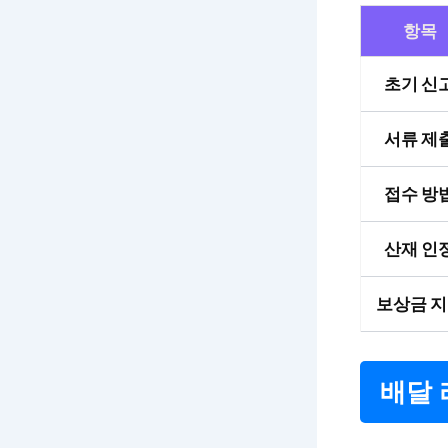
항목
초기 신
서류 제
접수 방
산재 인
보상금 
배달 