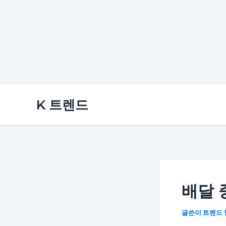
콘
K 트렌드
텐
츠
로
건
너
뛰
배달 
기
글쓴이
트렌드