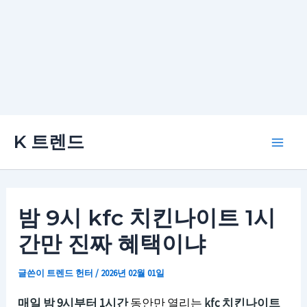
콘
K 트렌드
텐
Main
츠
로
Men
건
밤 9시 kfc 치킨나이트 1시
너
간만 진짜 혜택이냐
뛰
기
글쓴이
트렌드 헌터
/
2026년 02월 01일
매일 밤 9시부터 1시간
동안만 열리는
kfc 치킨나이트