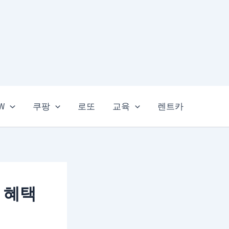
EW
쿠팡
로또
교육
렌트카
 혜택