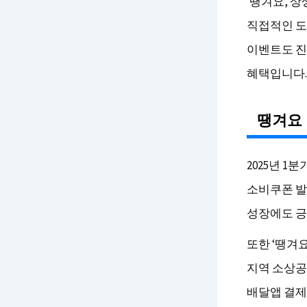
‘땡겨요, 
직접적인 도
이벤트도 진
혜택입니다.
땡겨요
2025년 
소비쿠폰 발
성장에도 긍
또한 ‘땡겨
지역 소상공
배달앱 결제 