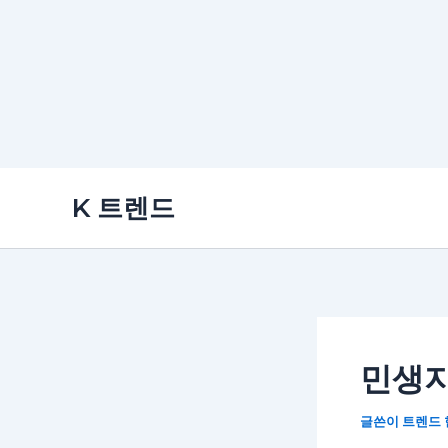
콘
K 트렌드
텐
츠
로
건
너
뛰
민생지
기
글쓴이
트렌드