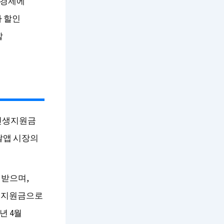
역경제에
가 할인
할
 민생지원금
달앱 시장의
원받으며,
민생지원금으로
년 4월