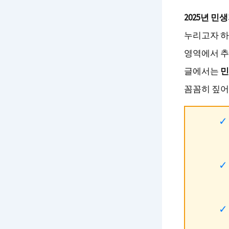
2025년 민
누리고자 하
영역에서 추
글에서는
민
꼼꼼히 짚어