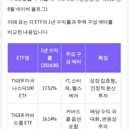
8월 네이버 블로그).
아래 표는 각 ETF의 1년 수익률과 주력 구성 섹터를
비교한 내용입니다.
1년 수익
주요 구
ETF명
률
특징
성 섹터
(2024.08)
TIGER 미국
IT, 소비
성장 집중형,
나스닥100
17.52%
재, 헬스
안정적 분산
ETF
케어
투자
커버드
배당 수익 극
TIGER 커버
16.14%
콜 옵션
대화, 변동성
드콜 ETF
포함
주의