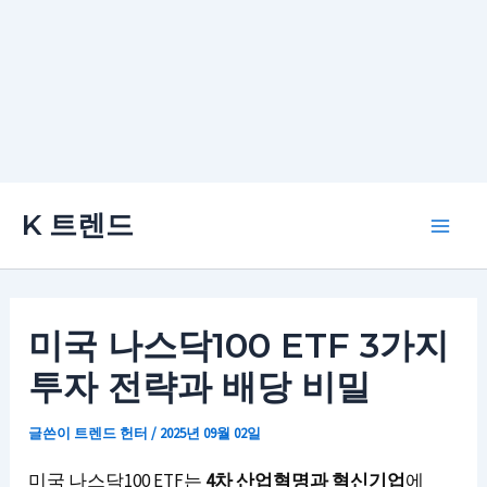
콘
K 트렌드
텐
Main
츠
로
Men
건
미국 나스닥100 ETF 3가지
너
투자 전략과 배당 비밀
뛰
기
글쓴이
트렌드 헌터
/
2025년 09월 02일
미국 나스닥100 ETF는
4차 산업혁명과 혁신기업
에