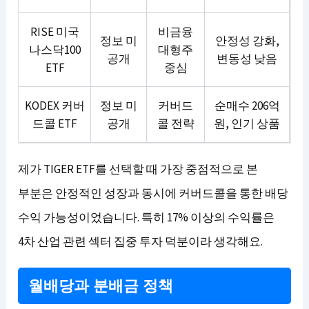
RISE 미국
비금융
정보 미
안정성 강화,
나스닥100
대형주
공개
변동성 낮음
ETF
중심
KODEX 커버
정보 미
커버드
순매수 206억
드콜 ETF
공개
콜 전략
원, 인기 상품
제가 TIGER ETF를 선택할 때 가장 중점적으로 본
부분은 안정적인 성장과 동시에 커버드콜을 통한 배당
수익 가능성이었습니다. 특히 17% 이상의 수익률은
4차 산업 관련 섹터 집중 투자 덕분이라 생각해요.
월배당과 분배금 정책