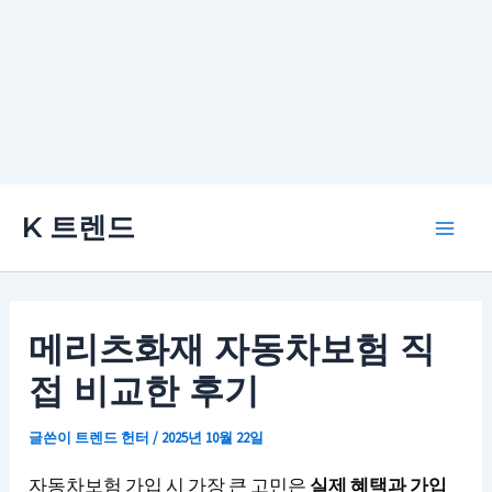
콘
K 트렌드
텐
Main
츠
로
Men
건
메리츠화재 자동차보험 직
너
접 비교한 후기
뛰
기
글쓴이
트렌드 헌터
/
2025년 10월 22일
자동차보험 가입 시 가장 큰 고민은
실제 혜택과 가입