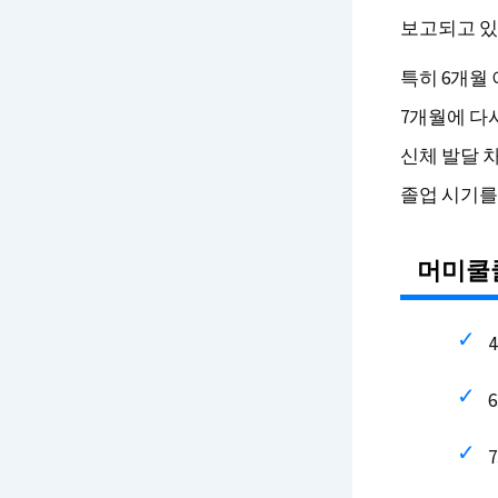
보고되고 있
특히 6개월
7개월에 다
신체 발달 
졸업 시기를
머미쿨