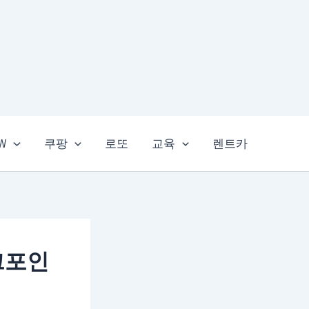
EW
쿠팡
로또
교육
렌트카
크포인