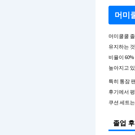
머미쿨
머미쿨쿨 졸
유지하는 것
비율이 60
높아지고 있습
특히 통잠 
후기에서 평
쿠션 세트는 
졸업 후