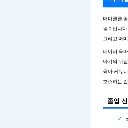
머미쿨쿨 졸
필수입니다.
그리고 머미
네이버 육아 
아기의 뒤집
육아 커뮤니
호소하는 빈
졸업 신