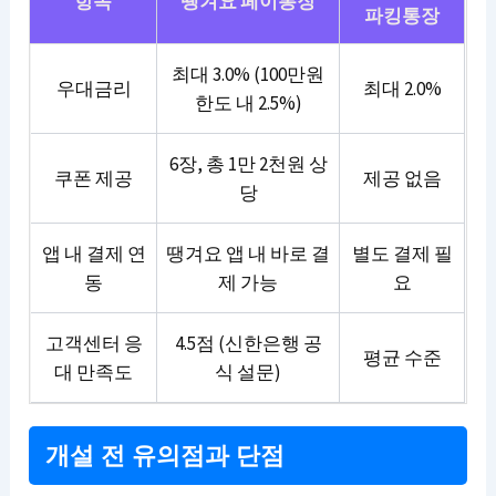
항목
땡겨요 페이통장
파킹통장
최대 3.0% (100만원
우대금리
최대 2.0%
한도 내 2.5%)
6장, 총 1만 2천원 상
쿠폰 제공
제공 없음
당
앱 내 결제 연
땡겨요 앱 내 바로 결
별도 결제 필
동
제 가능
요
고객센터 응
4.5점 (신한은행 공
평균 수준
대 만족도
식 설문)
개설 전 유의점과 단점