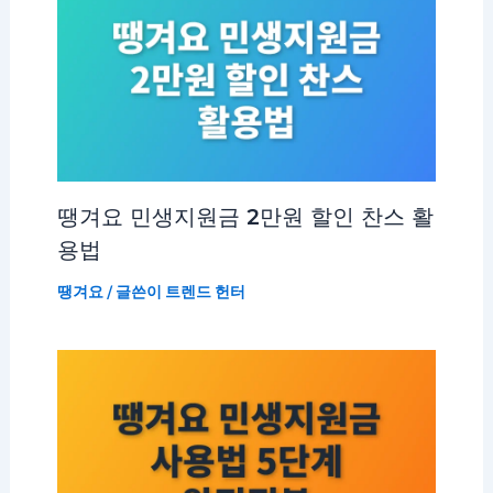
땡겨요 민생지원금 2만원 할인 찬스 활
용법
땡겨요
/ 글쓴이
트렌드 헌터