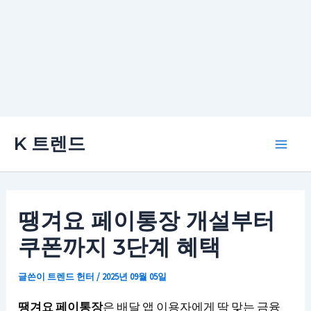
콘
K 트렌드
텐
Main
츠
로
Men
건
땡겨요 페이통장 개설부터
너
쿠폰까지 3단계 혜택
뛰
기
글쓴이
트렌드 헌터
/
2025년 09월 05일
땡겨요 페이통장
은 배달 앱 이용자에게 딱 맞는 금융