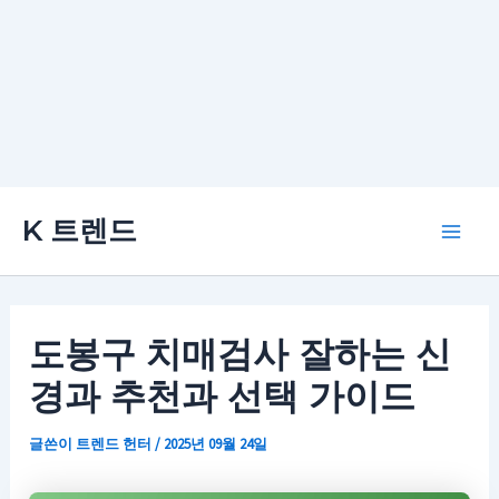
콘
K 트렌드
텐
Main
츠
로
Men
건
도봉구 치매검사 잘하는 신
너
경과 추천과 선택 가이드
뛰
기
글쓴이
트렌드 헌터
/
2025년 09월 24일