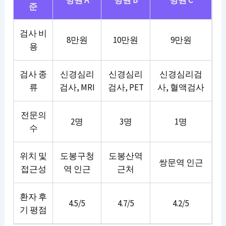
병원 A
병원 B
병원 C
준
검사 비
8만원
10만원
9만원
용
검사 종
신경심리
신경심리
신경심리검
류
검사, MRI
검사, PET
사, 혈액검사
전문의
2명
3명
1명
수
위치 및
도봉구청
도봉산역
쌍문역 인근
접근성
역 인근
근처
환자 후
4.5/5
4.7/5
4.2/5
기 평점