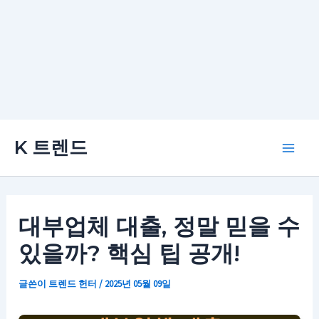
콘
K 트렌드
텐
Main
츠
로
Men
건
대부업체 대출, 정말 믿을 수
너
있을까? 핵심 팁 공개!
뛰
기
글쓴이
트렌드 헌터
/
2025년 05월 09일