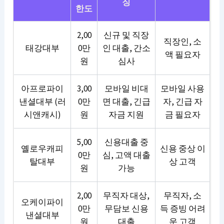
징
한도
2,00
신규 및 직장
직장인, 소
태강대부
0만
인 대출, 간소
액 필요자
원
심사
아프로파이
3,00
모바일 비대
모바일 사용
낸셜대부 (러
0만
면 대출, 긴급
자, 긴급 자
시앤캐시)
원
자금 지원
금 필요자
5,00
신용대출 중
옐로우캐피
신용 중상 이
0만
심, 고액 대출
탈대부
상 고객
원
가능
2,00
무직자 대상,
무직자, 소
오케이파이
0만
무담보 신용
득 증빙 어려
낸셜대부
원
대출
운 고객