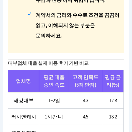
부담과 신용 하락 위험이 큽니다.
계약서의 금리와 수수료 조건을 꼼꼼히
읽고, 이해되지 않는 부분은
문의하세요.
대부업체 대출 실제 이용 후기 기반 비교
평균 대출
고객 만족도
평균 금
업체명
승인 속도
(5점 만점)
리(%)
태강대부
1~2일
4.3
17.8
러시앤캐시
1시간 내
4.5
18.2