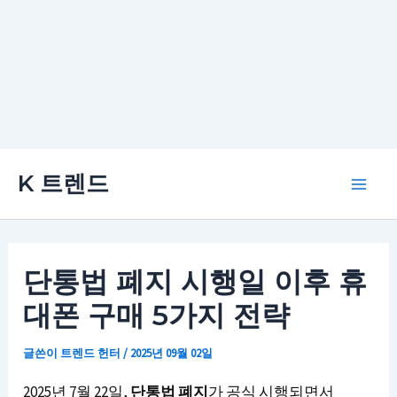
콘
K 트렌드
텐
Main
츠
로
Men
건
단통법 폐지 시행일 이후 휴
너
대폰 구매 5가지 전략
뛰
기
글쓴이
트렌드 헌터
/
2025년 09월 02일
2025년 7월 22일,
단통법 폐지
가 공식 시행되면서