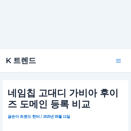
콘
K 트렌드
텐
Main
츠
로
Men
건
네임칩 고대디 가비아 후이
너
즈 도메인 등록 비교
뛰
기
글쓴이
트렌드 헌터
/
2025년 05월 11일