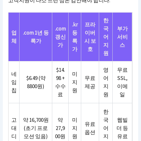
고객지원이 다소 느린 점은 감안해야 합니다.
한
.kr
프라
.com
국
부가
업
.com 1년 등
등
이버
갱신
어
서비
체
록가
록
시 보
가
지
스
가
호
원
$14.
영
무료
네
미
$6.49 (약
98 +
무료
어
SSL,
임
지
8800원)
수수
제공
지
이메
칩
원
료
원
일
한
고
약 16,700원
약
미
국
웹빌
유료
대
(초기 프로
27,9
지
어
더 등
옵션
디
모션 있음)
00원
원
지
유료