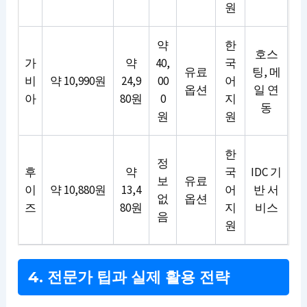
원
약
한
호스
가
약
40,
국
유료
팅, 메
비
약 10,990원
24,9
00
어
옵션
일 연
아
80원
0
지
동
원
원
한
정
후
약
국
IDC 기
보
유료
이
약 10,880원
13,4
어
반 서
없
옵션
즈
80원
지
비스
음
원
4. 전문가 팁과 실제 활용 전략