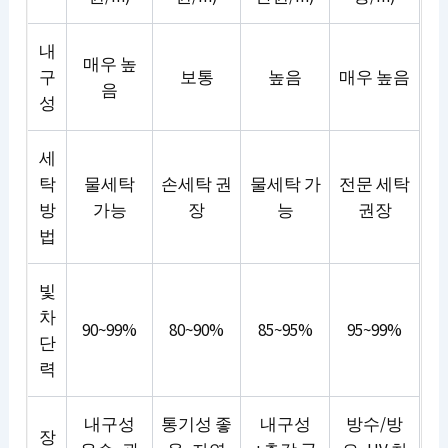
내
매우 높
구
보통
높음
매우 높음
음
성
세
탁
물세탁
손세탁 권
물세탁 가
전문 세탁
방
가능
장
능
권장
법
빛
차
90~99%
80~90%
85~95%
95~99%
단
력
내구성
통기성 좋
내구성
방수/방
장