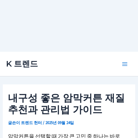
콘
K 트렌드
텐
Main
츠
로
Men
건
내구성 좋은 암막커튼 재질
너
추천과 관리법 가이드
뛰
기
글쓴이
트렌드 헌터
/
2025년 09월 24일
암막커튼을 선택할 때 가장 큰 고민 중 하나는 바로