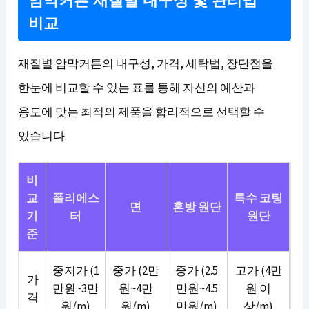
암막커튼 재질별 내구성 및 관리법
비교
재질별 암막커튼의 내구성, 가격, 세탁법, 장단점을
한눈에 비교할 수 있는 표를 통해 자신의 예산과
용도에 맞는 최적의 제품을 합리적으로 선택할 수
있습니다.
비
교
폴리에스
특수 코팅
면
혼방 원단
기
터
원단
준
중저가 (1
중가 (2만
중가 (2.5
고가 (4만
가
만원~3만
원~4만
만원~4.5
원 이
격
원/m)
원/m)
만원/m)
상/m)