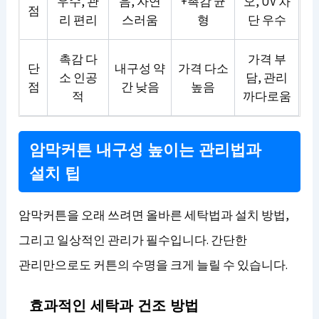
우수, 관
음, 자연
+촉감 균
오, UV 차
점
리 편리
스러움
형
단 우수
촉감 다
가격 부
단
내구성 약
가격 다소
소 인공
담, 관리
점
간 낮음
높음
적
까다로움
암막커튼 내구성 높이는 관리법과
설치 팁
암막커튼을 오래 쓰려면 올바른 세탁법과 설치 방법,
그리고 일상적인 관리가 필수입니다. 간단한
관리만으로도 커튼의 수명을 크게 늘릴 수 있습니다.
효과적인 세탁과 건조 방법