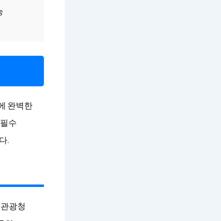
능
에 완벽한
 필수
다.
본관광청