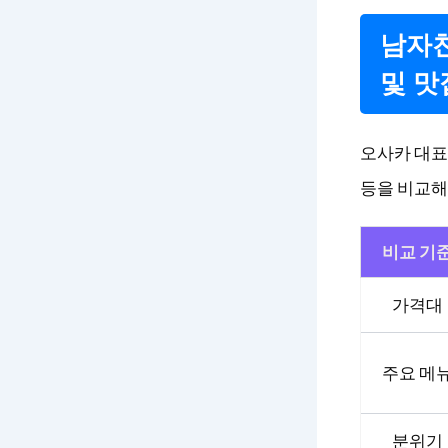
남자친
및 맛
오사카 대표
등을 비교해
비교 기
가격대
주요 메
분위기