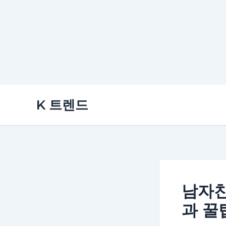
콘
K 트렌드
텐
츠
로
건
너
뛰
남자친
기
과 꿀