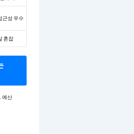
접근성 우수
말 혼잡
는
. 예산