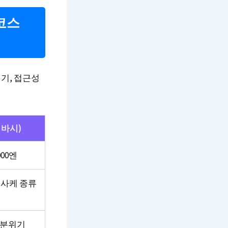
코스
위기, 접근성
이바시)
000엔
 사케 종류
 분위기