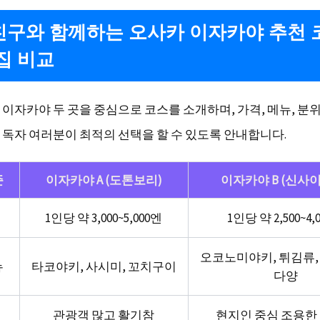
구와 함께하는 오사카 이자카야 추천 
집 비교
 이자카야 두 곳을 중심으로 코스를 소개하며, 가격, 메뉴, 분
 독자 여러분이 최적의 선택을 할 수 있도록 안내합니다.
준
이자카야 A (도톤보리)
이자카야 B (신사
1인당 약 3,000~5,000엔
1인당 약 2,500~4,
오코노미야키, 튀김류,
뉴
타코야키, 사시미, 꼬치구이
다양
관광객 많고 활기참
현지인 중심 조용한