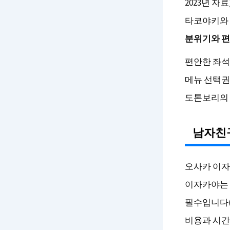
2023년 
타코야키와 
분위기와 
편안한 좌석
메뉴 선택권
도톤보리의 
남자친
오사카 이자
이자카야는 
필수입니다(
비용과 시간