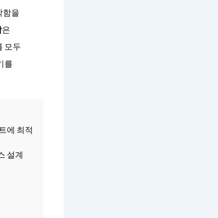
막함을
악
은
를 모두
기를
트에 최적
스 설계