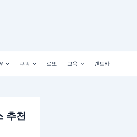
EW
쿠팡
로또
교육
렌트카
스 추천