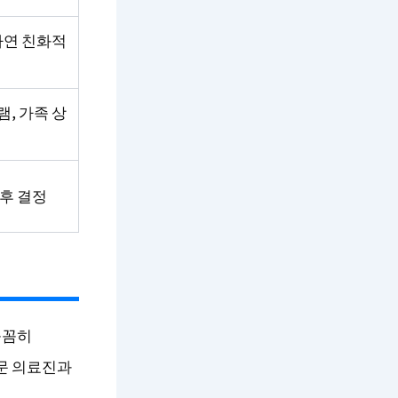
자연 친화적
, 가족 상
후 결정
꼼꼼히
전문 의료진과