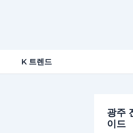
콘
K 트렌드
텐
츠
로
건
너
뛰
광주 
기
이드