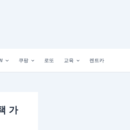
EW
쿠팡
로또
교육
렌트카
택 가