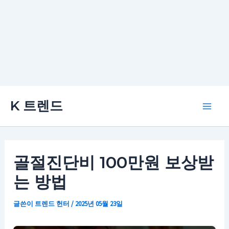
콘
K 트렌드
텐
Main
츠
로
Men
건
골절진단비 100만원 보상받
너
는 방법
뛰
기
글쓴이
트렌드 헌터
/
2025년 05월 23일