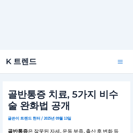
콘
K 트렌드
텐
Main
츠
로
Men
건
골반통증 치료, 5가지 비수
너
술 완화법 공개
뛰
기
글쓴이
트렌드 헌터
/
2025년 09월 13일
골반통증
은 잘못된 자세, 운동 부족, 출산 후 변화 등