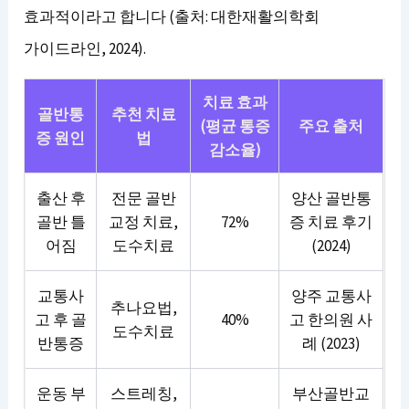
효과적이라고 합니다 (출처: 대한재활의학회
가이드라인, 2024).
치료 효과
골반통
추천 치료
(평균 통증
주요 출처
증 원인
법
감소율)
출산 후
전문 골반
양산 골반통
골반 틀
교정 치료,
72%
증 치료 후기
어짐
도수치료
(2024)
교통사
양주 교통사
추나요법,
고 후 골
40%
고 한의원 사
도수치료
반통증
례 (2023)
운동 부
스트레칭,
부산골반교