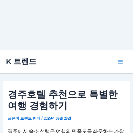
콘
K 트렌드
텐
Main
츠
로
Men
건
경주호텔 추천으로 특별한
너
여행 경험하기
뛰
기
글쓴이
트렌드 헌터
/
2025년 08월 29일
경주에서 숙소 선택은 여행의 만족도를 좌우하는 가장