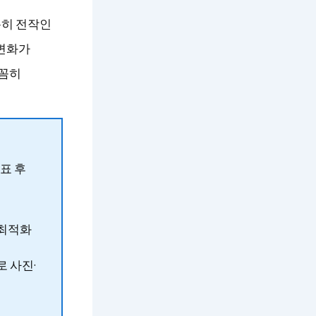
특히 전작인
 변화가
꼼꼼히
표 후
 최적화
로 사진·