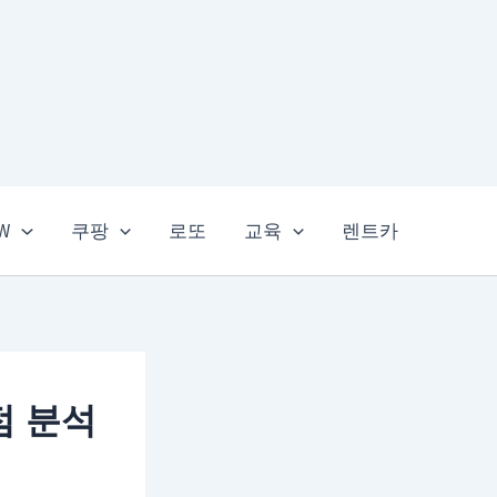
EW
쿠팡
로또
교육
렌트카
이점 분석