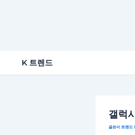
콘
K 트렌드
텐
츠
로
건
너
뛰
갤럭시 
기
글쓴이
트렌드