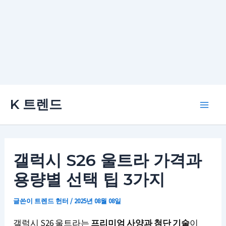
콘
K 트렌드
텐
Main
츠
로
Men
건
갤럭시 S26 울트라 가격과
너
용량별 선택 팁 3가지
뛰
기
글쓴이
트렌드 헌터
/
2025년 08월 08일
갤럭시 S26 울트라는
프리미엄 사양과 첨단 기술
이