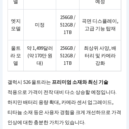
델
예정
256GB /
엣지
곡면 디스플레이,
미정
512GB /
모델
고급 기능 탑재
1TB
울트
약 1,499달러
256GB /
최상위 사양, 배
라 모
(약 170만 원
512GB /
터리 및 카메라
델
대)
1TB
강화
갤럭시 S26 울트라는
프리미엄 소재와 최신 기술
적용으로 가격이 전작 대비 다소 상승할 예정입니다.
하지만 배터리 용량 확대, 카메라 센서 업그레이드,
티타늄 소재 등은 사용자 경험을 크게 개선하므로 가격
인상에 대한 충분한 가치가 있습니다.