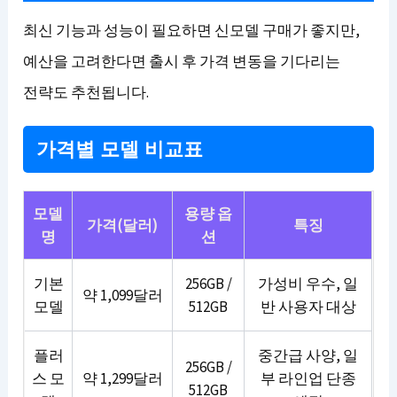
최신 기능과 성능이 필요하면 신모델 구매가 좋지만,
예산을 고려한다면 출시 후 가격 변동을 기다리는
전략도 추천됩니다.
가격별 모델 비교표
모델
용량 옵
가격(달러)
특징
명
션
기본
256GB /
가성비 우수, 일
약 1,099달러
모델
512GB
반 사용자 대상
플러
중간급 사양, 일
256GB /
스 모
약 1,299달러
부 라인업 단종
512GB