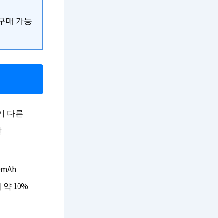
구매 가능
기 다른
한
mAh
약 10%