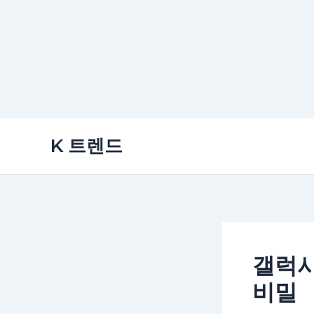
콘
K 트렌드
텐
츠
로
건
너
뛰
갤럭시
기
비밀