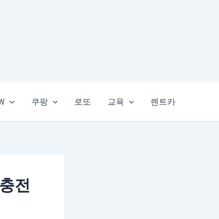
EW
쿠팡
로또
교육
렌트카
속충전