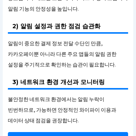
알림 기능의 안정성을 높입니다.
2) 알림 설정과 권한 점검 습관화
알림이 중요한 결제 정보 전달 수단인 만큼,
카카오페이뿐 아니라 다른 주요 앱들의 알림 권한
설정을 주기적으로 확인하는 습관이 필요합니다.
3) 네트워크 환경 개선과 모니터링
불안정한 네트워크 환경에서는 알림 누락이
빈번하므로, 가능하면 안정적인 와이파이 이용과
데이터 상태 점검을 권장합니다.