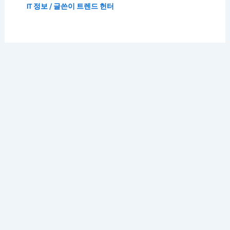
IT 정보
/ 글쓴이
트렌드 헌터
저작권 © 2026 K 트렌드