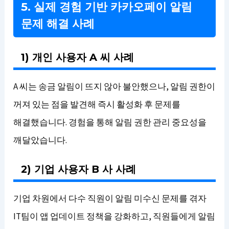
5. 실제 경험 기반 카카오페이 알림
문제 해결 사례
1) 개인 사용자 A 씨 사례
A 씨는 송금 알림이 뜨지 않아 불안했으나, 알림 권한이
꺼져 있는 점을 발견해 즉시 활성화 후 문제를
해결했습니다. 경험을 통해 알림 권한 관리 중요성을
깨달았습니다.
2) 기업 사용자 B 사 사례
기업 차원에서 다수 직원이 알림 미수신 문제를 겪자
IT팀이 앱 업데이트 정책을 강화하고, 직원들에게 알림