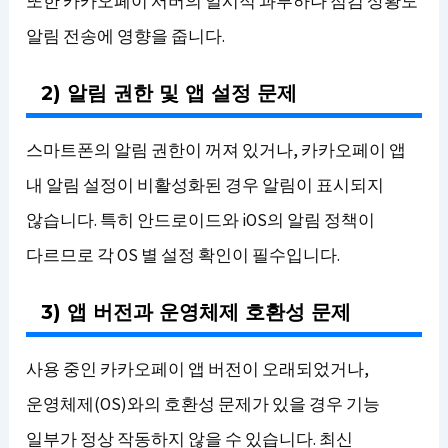
또한 카카오페이 서버의 일시적 과부하나 점검 상황도
알림 전송에 영향을 줍니다.
2) 알림 권한 및 앱 설정 문제
스마트폰의 알림 권한이 꺼져 있거나, 카카오페이 앱
내 알림 설정이 비활성화된 경우 알림이 표시되지
않습니다. 특히 안드로이드와 iOS의 알림 정책이
다르므로 각 OS 별 설정 확인이 필수입니다.
3) 앱 버전과 운영체제 호환성 문제
사용 중인 카카오페이 앱 버전이 오래되었거나,
운영체제(OS)와의 호환성 문제가 있을 경우 기능
일부가 정상 작동하지 않을 수 있습니다. 최신