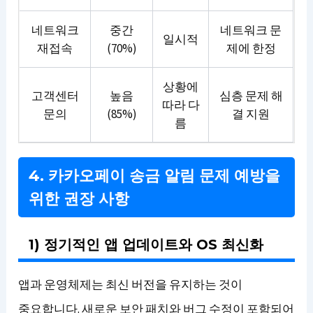
네트워크
중간
네트워크 문
일시적
재접속
(70%)
제에 한정
상황에
고객센터
높음
심층 문제 해
따라 다
문의
(85%)
결 지원
름
4. 카카오페이 송금 알림 문제 예방을
위한 권장 사항
1) 정기적인 앱 업데이트와 OS 최신화
앱과 운영체제는 최신 버전을 유지하는 것이
중요합니다. 새로운 보안 패치와 버그 수정이 포함되어