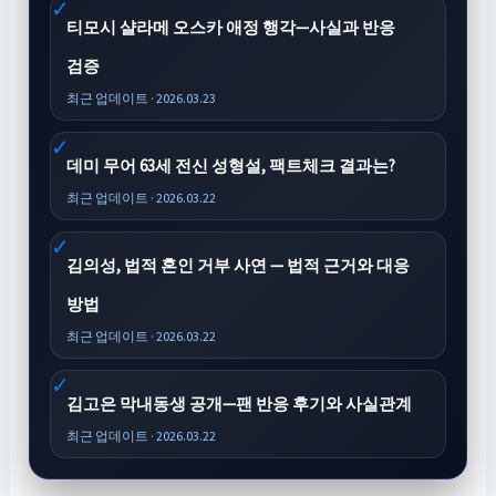
티모시 샬라메 오스카 애정 행각—사실과 반응
검증
최근 업데이트 · 2026.03.23
데미 무어 63세 전신 성형설, 팩트체크 결과는?
최근 업데이트 · 2026.03.22
김의성, 법적 혼인 거부 사연 — 법적 근거와 대응
방법
최근 업데이트 · 2026.03.22
김고은 막내동생 공개—팬 반응 후기와 사실관계
최근 업데이트 · 2026.03.22