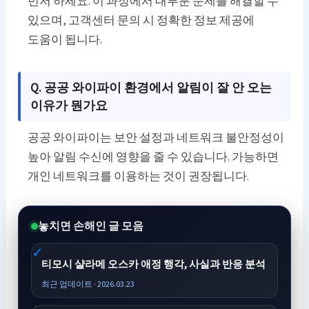
먼저 하세요. 이 과정에서 대부분 문제를 해결할 수
있으며, 고객센터 문의 시 정확한 정보 제공에
도움이 됩니다.
Q. 공공 와이파이 환경에서 알림이 잘 안 오는
이유가 뭔가요
공공 와이파이는 보안 설정과 네트워크 불안정성이
높아 알림 수신에 영향을 줄 수 있습니다. 가능하면
개인 네트워크를 이용하는 것이 권장됩니다.
놓치면 손해인 글 모음
티모시 샬라메 오스카 애정 행각, 사실과 반응 분석
최근 업데이트 · 2026.03.23