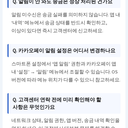
Q. 알림이 안 와도 송금은 정상 처리된 건가요
알림 미수신은 송금 실패를 의미하지 않습니다. 앱 내
‘내역’ 메뉴에서 송금 상태를 반드시 확인하고,
이상이 있다면 즉시 고객센터에 신고하세요.
Q. 카카오페이 알림 설정은 어디서 변경하나요
스마트폰 설정에서 ‘앱 알림’ 권한과 카카오페이 앱
내 ‘설정’ → ‘알림’ 메뉴에서 조절할 수 있습니다. OS
버전에 따라 메뉴 위치가 다를 수 있으니 참고하세요.
Q. 고객센터 연락 전에 미리 확인해야 할
사항은 무엇인가요
네트워크 상태, 알림 권한, 앱 버전, 송금 내역 확인을