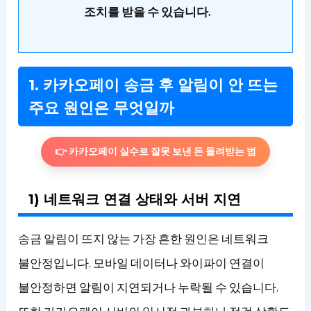
조치를 받을 수 있습니다.
1. 카카오페이 송금 후 알림이 안 뜨는
주요 원인은 무엇일까
👉 카카오페이 실수로 잘못 보낸 돈 돌려받는 법
1) 네트워크 연결 상태와 서버 지연
송금 알림이 뜨지 않는 가장 흔한 원인은 네트워크
불안정입니다. 모바일 데이터나 와이파이 연결이
불안정하면 알림이 지연되거나 누락될 수 있습니다.