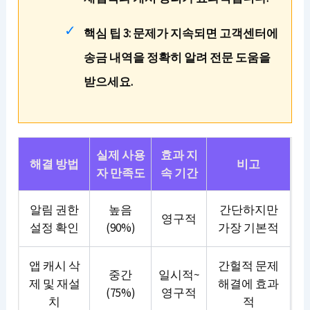
핵심 팁 3: 문제가 지속되면 고객센터에
송금 내역을 정확히 알려 전문 도움을
받으세요.
실제 사용
효과 지
해결 방법
비고
자 만족도
속 기간
알림 권한
높음
간단하지만
영구적
설정 확인
(90%)
가장 기본적
앱 캐시 삭
간헐적 문제
중간
일시적~
제 및 재설
해결에 효과
(75%)
영구적
치
적