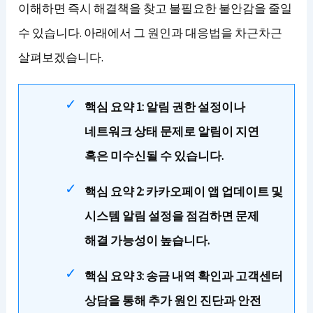
이해하면 즉시 해결책을 찾고 불필요한 불안감을 줄일
수 있습니다. 아래에서 그 원인과 대응법을 차근차근
살펴보겠습니다.
핵심 요약 1: 알림 권한 설정이나
네트워크 상태 문제로 알림이 지연
혹은 미수신될 수 있습니다.
핵심 요약 2: 카카오페이 앱 업데이트 및
시스템 알림 설정을 점검하면 문제
해결 가능성이 높습니다.
핵심 요약 3: 송금 내역 확인과 고객센터
상담을 통해 추가 원인 진단과 안전