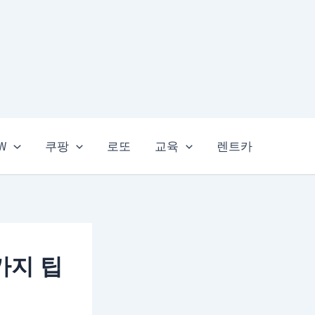
EW
쿠팡
로또
교육
렌트카
가지 팁