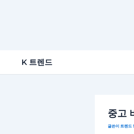
콘
K 트렌드
텐
츠
로
건
너
뛰
중고 
기
글쓴이
트렌드