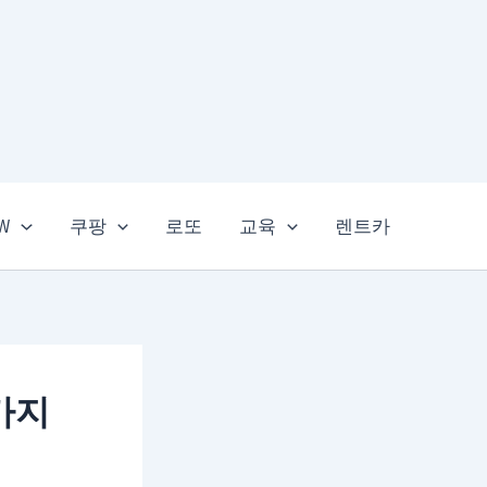
EW
쿠팡
로또
교육
렌트카
가지