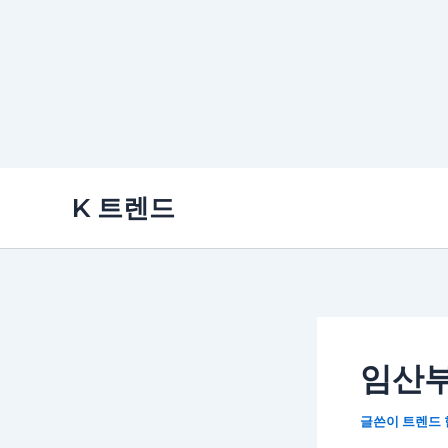
콘
K 트렌드
텐
츠
로
건
너
뛰
임산부
기
글쓴이
트렌드