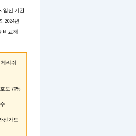
. 임신 기간
 2024년
을 비교해
, 체리쉬
호도 70%
우수
, 안전가드