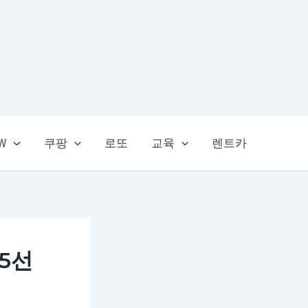
EW
쿠팡
로또
교육
렌트카
5선