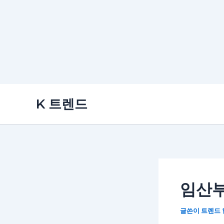
콘
K 트렌드
텐
츠
로
건
너
뛰
임산부
기
글쓴이
트렌드