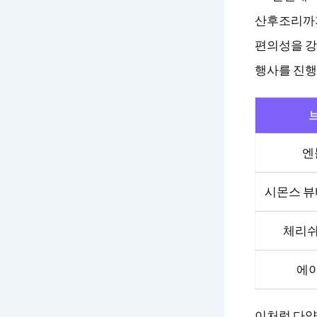
산후조리까지
편의성을 강
행사를 진행
엔
시몬스 뷰
체리쉬
에
이처럼 다양