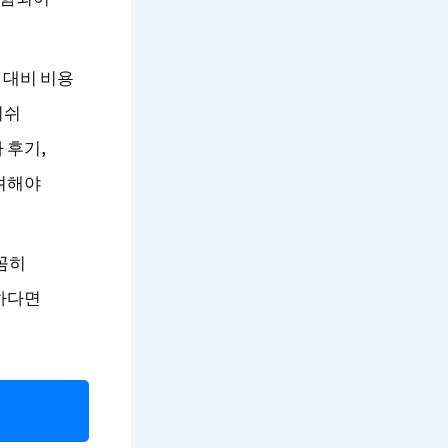
 대비 비용
리쉬
 후기,
고려해야
꼼히
금하다면