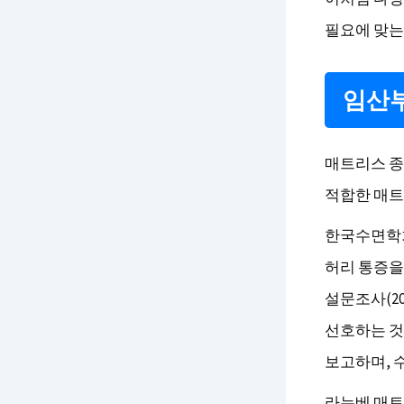
필요에 맞는
임산부
매트리스 종
적합한 매트
한국수면학회
허리 통증을
설문조사(2
선호하는 것
보고하며, 
라누베 매트