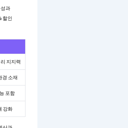
능성과
% 할인
허리 지지력
친환경 소재
능 포함
매 강화
 예산과