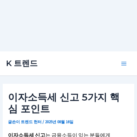
콘
K 트렌드
텐
Main
츠
로
Men
건
이자소득세 신고 5가지 핵
너
심 포인트
뛰
기
글쓴이
트렌드 헌터
/
2025년 08월 16일
이자소득세 신고
는 금융소득이 있는 분들에게