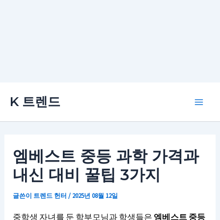
콘
K 트렌드
텐
Main
츠
로
Men
건
엠베스트 중등 과학 가격과
너
내신 대비 꿀팁 3가지
뛰
기
글쓴이
트렌드 헌터
/
2025년 08월 12일
중학생 자녀를 둔 학부모님과 학생들은
엠베스트 중등