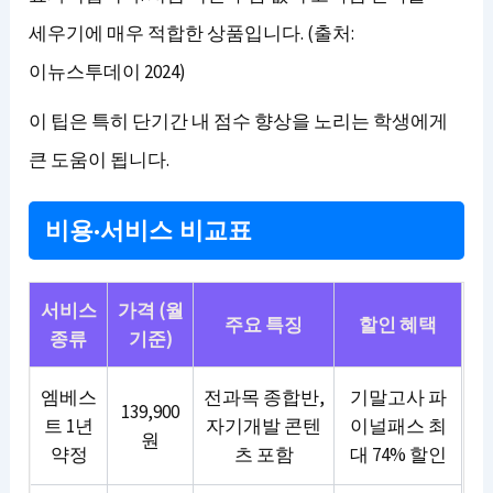
세우기에 매우 적합한 상품입니다. (출처:
이뉴스투데이 2024)
이 팁은 특히 단기간 내 점수 향상을 노리는 학생에게
큰 도움이 됩니다.
비용·서비스 비교표
서비스
가격 (월
주요 특징
할인 혜택
종류
기준)
엠베스
전과목 종합반,
기말고사 파
139,900
트 1년
자기개발 콘텐
이널패스 최
원
약정
츠 포함
대 74% 할인