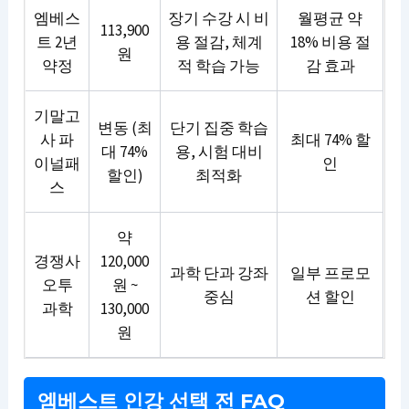
엠베스
장기 수강 시 비
월평균 약
113,900
트 2년
용 절감, 체계
18% 비용 절
원
약정
적 학습 가능
감 효과
기말고
변동 (최
단기 집중 학습
사 파
최대 74% 할
대 74%
용, 시험 대비
이널패
인
할인)
최적화
스
약
경쟁사
120,000
과학 단과 강좌
일부 프로모
오투
원 ~
중심
션 할인
과학
130,000
원
엠베스트 인강 선택 전 FAQ