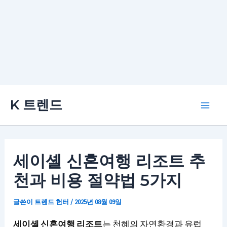
콘
K 트렌드
텐
Main
츠
로
Men
건
세이셸 신혼여행 리조트 추
너
천과 비용 절약법 5가지
뛰
기
글쓴이
트렌드 헌터
/
2025년 08월 09일
세이셸 신혼여행 리조트
는 천혜의 자연환경과 유럽