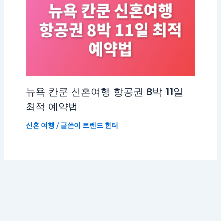
뉴욕 칸쿤 신혼여행 항공권 8박 11일
최적 예약법
신혼 여행
/ 글쓴이
트렌드 헌터