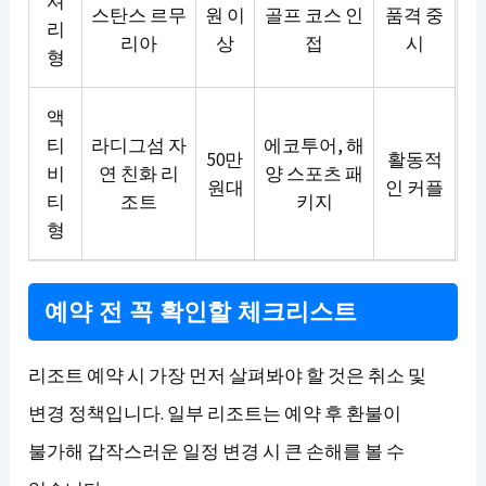
셔
스탄스 르무
원 이
골프 코스 인
품격 중
리
리아
상
접
시
형
액
티
라디그섬 자
에코투어, 해
50만
활동적
비
연 친화 리
양 스포츠 패
원대
인 커플
티
조트
키지
형
예약 전 꼭 확인할 체크리스트
리조트 예약 시 가장 먼저 살펴봐야 할 것은 취소 및
변경 정책입니다. 일부 리조트는 예약 후 환불이
불가해 갑작스러운 일정 변경 시 큰 손해를 볼 수