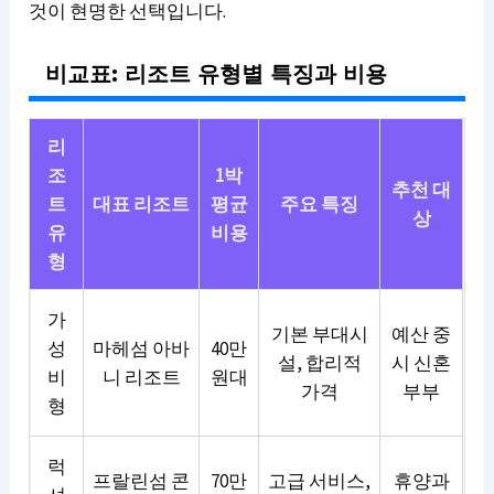
것이 현명한 선택입니다.
비교표: 리조트 유형별 특징과 비용
리
조
1박
추천 대
트
대표 리조트
평균
주요 특징
상
유
비용
형
가
기본 부대시
예산 중
성
마헤섬 아바
40만
설, 합리적
시 신혼
비
니 리조트
원대
가격
부부
형
럭
프랄린섬 콘
70만
고급 서비스,
휴양과