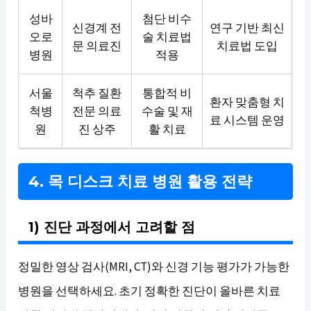
성바
첨단 비수
신경계 전
연구 기반 최신
오로
술 치료법
문 의료진
치료법 도입
병원
적용
서울
척추 질환
통합적 비
환자 맞춤형 치
척병
전문 의료
수술 및 재
료 시스템 운영
원
진 상주
활 치료
4. 목 디스크 치료 병원 활용 전략
1) 진단 과정에서 고려할 점
정밀한 영상 검사(MRI, CT)와 신경 기능 평가가 가능한
병원을 선택하세요. 초기 정확한 진단이 올바른 치료