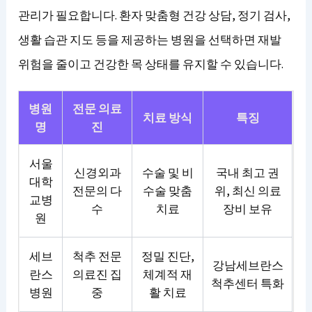
관리가 필요합니다. 환자 맞춤형 건강 상담, 정기 검사,
생활 습관 지도 등을 제공하는 병원을 선택하면 재발
위험을 줄이고 건강한 목 상태를 유지할 수 있습니다.
병원
전문 의료
치료 방식
특징
명
진
서울
신경외과
수술 및 비
국내 최고 권
대학
전문의 다
수술 맞춤
위, 최신 의료
교병
수
치료
장비 보유
원
세브
척추 전문
정밀 진단,
강남세브란스
란스
의료진 집
체계적 재
척추센터 특화
병원
중
활 치료