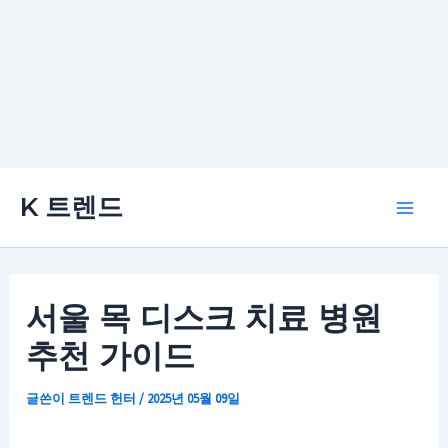
콘
K 트렌드
텐
Main
츠
로
Men
건
서울 목 디스크 치료 병원
너
추천 가이드
뛰
기
글쓴이
트렌드 헌터
/
2025년 05월 09일