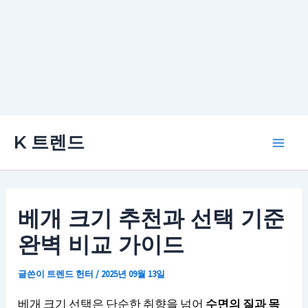
콘
K 트렌드
텐
Main
츠
로
Men
건
베개 크기 추천과 선택 기준
너
완벽 비교 가이드
뛰
기
글쓴이
트렌드 헌터
/
2025년 09월 13일
베개 크기 선택은 단순한 취향을 넘어
수면의 질과 목