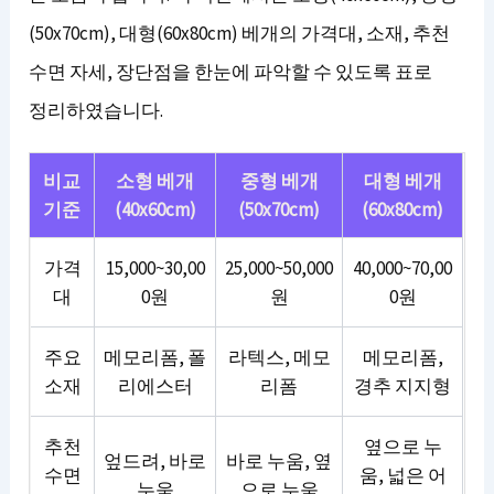
(50x70cm), 대형(60x80cm) 베개의 가격대, 소재, 추천
수면 자세, 장단점을 한눈에 파악할 수 있도록 표로
정리하였습니다.
비교
소형 베개
중형 베개
대형 베개
기준
(40x60cm)
(50x70cm)
(60x80cm)
가격
15,000~30,00
25,000~50,000
40,000~70,00
대
0원
원
0원
주요
메모리폼, 폴
라텍스, 메모
메모리폼,
소재
리에스터
리폼
경추 지지형
추천
옆으로 누
엎드려, 바로
바로 누움, 옆
수면
움, 넓은 어
누움
으로 누움