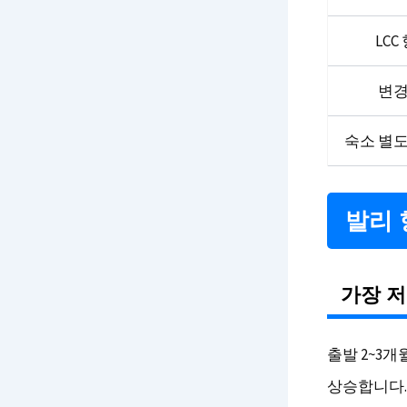
LC
변경
숙소 별도
발리 
가장 저
출발 2~3개
상승합니다.