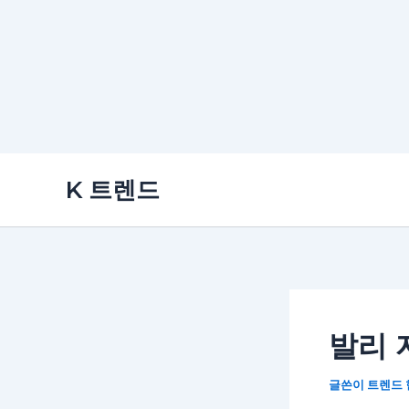
콘
K 트렌드
텐
츠
로
건
너
뛰
발리 
기
글쓴이
트렌드