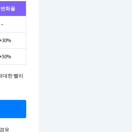
 변화율
–
+30%
+50%
최대한 빨리
 경유