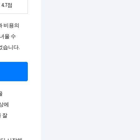
4.7점
과 비용의
녀올 수
었습니다.
을
이상에
 잘