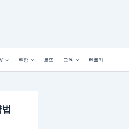
EW
쿠팡
로또
교육
렌트카
약법