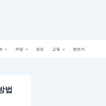
EW
쿠팡
로또
교육
렌트카
방법