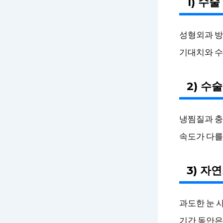
1) 수
성형외과 방
기대치와 수
2) 수
냉찜질과 충
속도가 다를
3) 자
과도한 눈 
기간 동안은