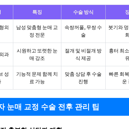
명
특징
수술 방식
성형외
남성 맞춤형 눈매 교
속쌍꺼풀, 무쌍 수
붓기와 멍
정 전문
술
시원하고 또렷한 눈
절개 및 비절개 방
흉터 최소
형외과
매 강조
식 제공
브 성
기능적 문제 함께 치
맞춤 상담 후 수술
빠른 회복
과
료 가능
진행
운
남자 눈매 교정 수술 전후 관리 팁