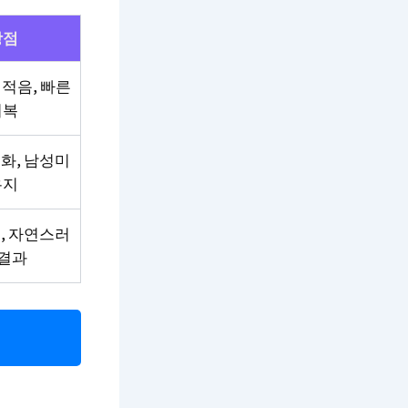
장점
 적음, 빠른
회복
화, 남성미
유지
, 자연스러
 결과