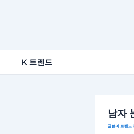
콘
K 트렌드
텐
츠
로
건
너
뛰
남자 
기
글쓴이
트렌드