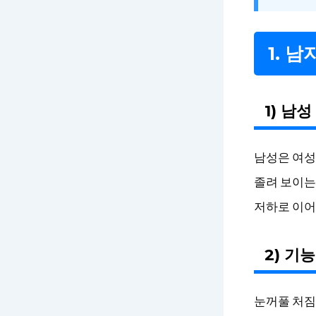
1. 
1) 남
남성은 여성
졸려 보이는
저하로 이어
2) 기
눈꺼풀 처짐