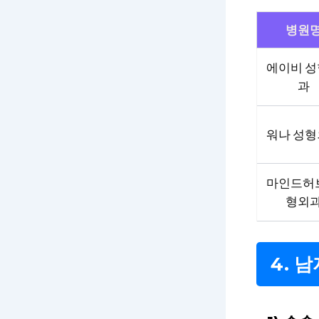
병원
에이비 
과
워나 성
마인드허
형외
4. 