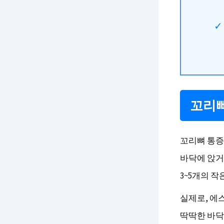
꼬리뼈
꼬리뼈 통증
바닥에 앉거
3~5개의 
실제로, 에
딱딱한 바닥