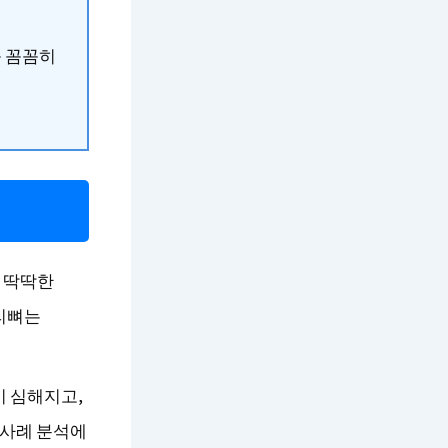
를 꼼꼼히
 딱딱한
꼬리뼈는
 심해지고,
 사례 분석에