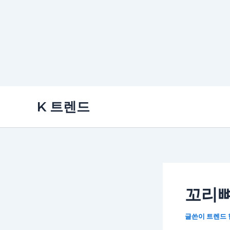
콘
K 트렌드
텐
츠
로
건
너
뛰
꼬리뼈
기
글쓴이
트렌드