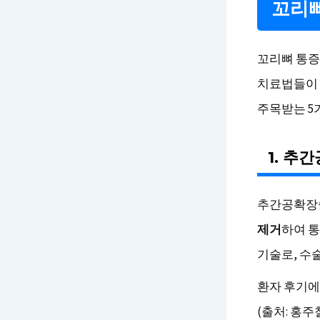
꼬리뼈
꼬리뼈 통증
치료법들이 
주목받는 5
1. 추
추간공확장술
제거
하여 
기술로, 수
환자 후기에
(출처: 홍주