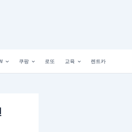
EW
쿠팡
로또
교육
렌트카
인