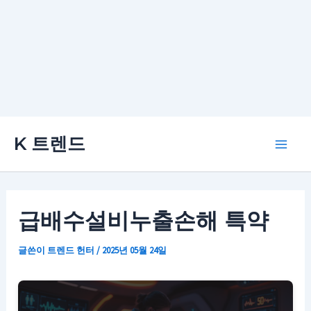
콘
K 트렌드
텐
Main
츠
로
Men
건
급배수설비누출손해 특약
너
뛰
글쓴이
트렌드 헌터
/
2025년 05월 24일
기