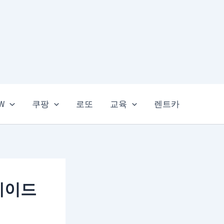
EW
쿠팡
로또
교육
렌트카
레이드