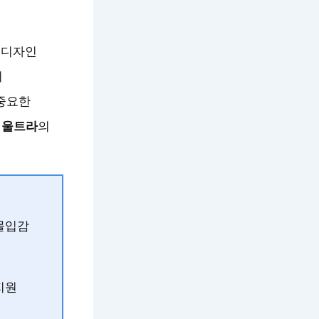
 디자인
더
 중요한
6 울트라
의
 몰입감
 지원