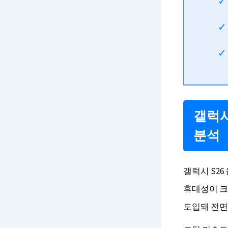
갤럭시
분석
갤럭시 S2
휴대성이 크
도입돼 전면