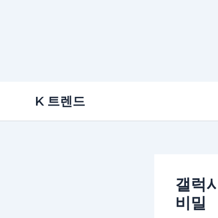
콘
K 트렌드
텐
츠
로
건
너
뛰
갤럭시
기
비밀