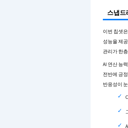
스냅드래
이번 칩셋은
성능을 제공
관리가 한층
AI 연산 능
전반에 긍정
반응성이 눈