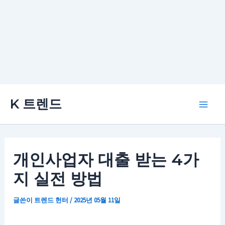
콘
K 트렌드
텐
Main
츠
로
Men
건
개인사업자 대출 받는 4가
너
지 실전 방법
뛰
기
글쓴이
트렌드 헌터
/
2025년 05월 11일